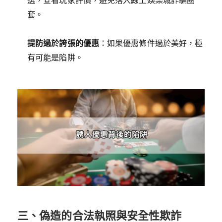
選，查看玩家評價，避免落入線上娛樂城詐騙圈
套。
提防過於誇張的優惠
：如果優惠條件過於美好，極
有可能是陷阱。
三、
偽造的合法執照與安全性欺詐