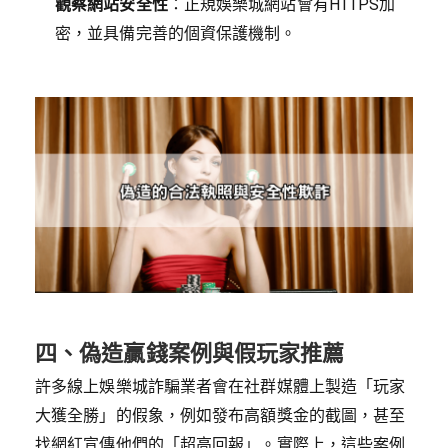
觀察網站安全性
：正規娛樂城網站會有HTTPS加
密，並具備完善的個資保護機制。
四、
偽造贏錢案例與假玩家推薦
許多線上娛樂城詐騙業者會在社群媒體上製造「玩家
大獲全勝」的假象，例如發布高額獎金的截圖，甚至
找網紅宣傳他們的「超高回報」。實際上，這些案例