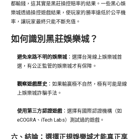
都輸錢，這其實是黑莊操控賠率的結果。一些黑心娛
樂城透過操控遊戲結果，使玩家的勝率遠低於公平機
率，讓玩家最終只能不斷充值。
如何識別黑莊娛樂城？
避免來路不明的娛樂城
：選擇台灣線上娛樂城首
選，有公正監管的娛樂城才有保障。
觀察遊戲歷史
：如果輸贏極不自然，極有可能是線
上娛樂城詐騙手法。
使用第三方認證遊戲
：選擇有國際認證機構（如
eCOGRA、iTech Labs）測試過的遊戲。
六、
結論：選擇正規娛樂城才能真正享