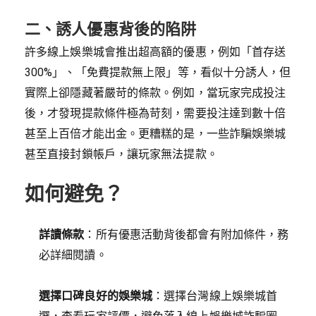
二、
誘人優惠背後的陷阱
許多線上娛樂城會推出超高額的優惠，例如「首存送
300%」、「免費提款無上限」等，看似十分誘人，但
實際上卻隱藏著嚴苛的條款。例如，當玩家完成投注
後，才發現提款條件極為苛刻，需要投注達到數十倍
甚至上百倍才能出金。更糟糕的是，一些詐騙娛樂城
甚至直接封鎖帳戶，讓玩家無法提款。
如何避免？
詳讀條款
：所有優惠活動背後都會有附加條件，務
必詳細閱讀。
選擇口碑良好的娛樂城
：選擇台灣線上娛樂城首