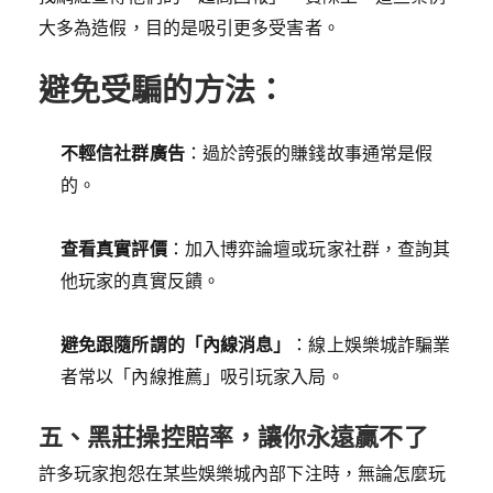
大多為造假，目的是吸引更多受害者。
避免受騙的方法：
不輕信社群廣告
：過於誇張的賺錢故事通常是假
的。
查看真實評價
：加入博弈論壇或玩家社群，查詢其
他玩家的真實反饋。
避免跟隨所謂的「內線消息」
：線上娛樂城詐騙業
者常以「內線推薦」吸引玩家入局。
五、
黑莊操控賠率，讓你永遠贏不了
許多玩家抱怨在某些娛樂城內部下注時，無論怎麼玩