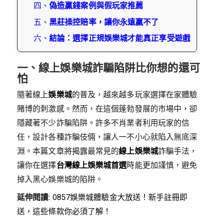
四、
偽造贏錢案例與假玩家推薦
五、
黑莊操控賠率，讓你永遠贏不了
六、
結論：選擇正規娛樂城才能真正享受遊戲
一、
線上娛樂城詐騙陷阱比你想的還可
怕
隨著線上
娛樂城
的普及，越來越多玩家選擇在家體驗
賭博的刺激感。然而，在這個蓬勃發展的市場中，卻
隱藏著不少詐騙陷阱。許多不肖業者利用玩家的信
任，設計各種詐騙伎倆，讓人一不小心就陷入無底深
淵。本篇文章將揭露最常見的
線上娛樂城
詐騙手法，
讓你在選擇
台灣線上娛樂城首選
時能更加謹慎，避免
掉入黑心娛樂城的陷阱。
延伸閱讀
:
0857娛樂城體驗金大放送！新手註冊即
送，這些條款你必須了解！