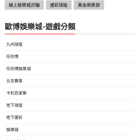
線上娛樂城詐騙
運彩球版
黃金俱樂部
歐博娛樂城-遊戲分類
九州球版
任你博
任你博娛樂城
北京賽車
卡利百家樂
地下球版
地下運彩
娛樂城