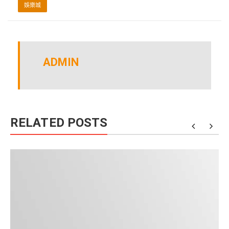
娛樂城
ADMIN
RELATED POSTS