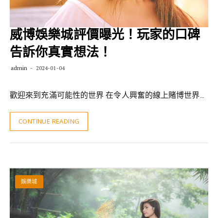
威博娛樂城評價曝光！玩家的口碑
告訴你真實想法！
admin
2024-01-04
歡迎來到充滿可能性的世界 在令人興奮的線上賭博世界...
CONTINUE READING
娛樂城