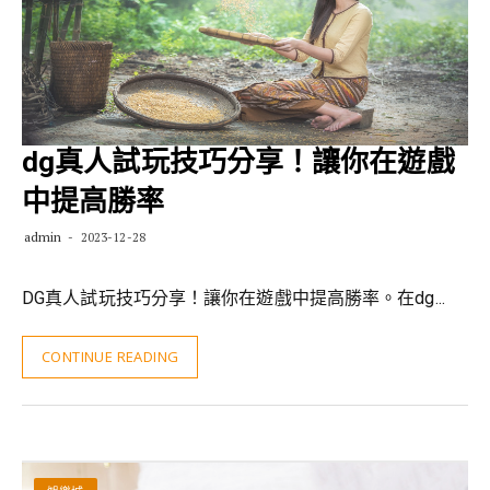
dg真人試玩技巧分享！讓你在遊戲
中提高勝率
admin
2023-12-28
DG真人試玩技巧分享！讓你在遊戲中提高勝率。在dg...
CONTINUE READING