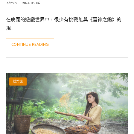
admin
2024-03-06
在廣闊的遊戲世界中，很少有挑戰能與《雷神之鎚》的
規...
CONTINUE READING
娛樂城