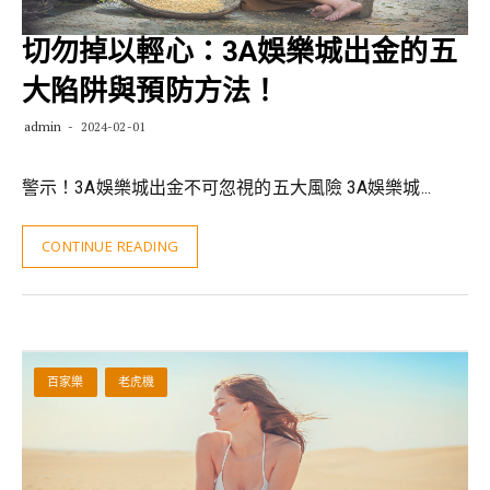
切勿掉以輕心：3A娛樂城出金的五
大陷阱與預防方法！
admin
2024-02-01
警示！3A娛樂城出金不可忽視的五大風險 3A娛樂城...
CONTINUE READING
百家樂
老虎機