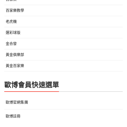
百家樂教學
老虎機
運彩球版
金合發
黃金俱樂部
黃金百家樂
歐博會員快速選單
歐博官網集團
歐博註冊