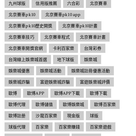
九州球版
信用版推薦
六合彩
北京賽車
北京賽車pk10
北京賽車pk10 app
北京賽車pk10歷史開獎
北京賽車pk10計畫
北京賽車技巧
北京賽車程式
北京賽車計畫
北京賽車開獎官網
卡利百家樂
台灣彩券
台灣線上娛樂城首選
地下球版
娛樂城
娛樂城優惠
娛樂城活動
娛樂城註冊優惠活動
娛樂城詐騙
富遊娛樂城詐騙
富遊娛樂城評價
歐博
歐博APP
歐博APP下載
歐博下載
歐博代理
歐博儲值
歐博娛樂城
歐博百家樂
歐博註册
沙龍百家樂
現金版
球版
球版代理
百家樂
百家樂賺錢
百家樂遊戲