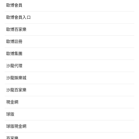
歐博會員
歐博會員入口
歐博百家樂
歐博註冊
歐博集團
沙龍代理
沙龍娛樂城
沙龍百家樂
現金網
球版
球版現金網
百家樂