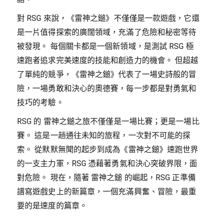
對 RSG 來說，《雷神之鎚》不僅僅是一款遊戲，它還
是一片值得探索的廣闊領域，充滿了危險和秘密等待
被發現。 每個關卡都是一個新領域，是測試 RSG 極
速跑者追求完美速度的技能和創造力的機會。 但超越
了單純的競爭，《雷神之鎚》代表了一場史詩般的冒
險，一場勇敢和決心的奧德賽，每一步都是對勇氣和
技巧的考驗。
RSG 的 雷神之鎚之旅不僅僅是一場比賽；更是一場比
賽。 這是一趟通往未知的旅程，一次對不可能的探
索。 從默默無聞的起步到成為《雷神之鎚》速跑世界
的一支主力軍，RSG 憑藉著勇氣和決心突破界限，面
對危險。 現在，隨著 雷神之鎚 的崛起，RSG 正準備
譜寫遊戲史上的新篇章，一個充滿興奮、冒險，最重
要的是速度的篇章。