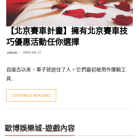
【北京賽車計畫】擁有北京賽車技
巧優惠活動任你選擇
admin
2020-04-27
自遠古以來，車子就迷住了人。它們最初被用作運輸工
具...
CONTINUE READING
歐博娛樂城-遊戲內容