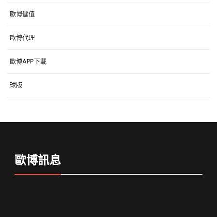
歐博儲值
歐博代理
歐博APP下載
球版
歐博訊息