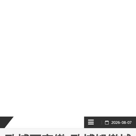
Skip
2026-08-07
to