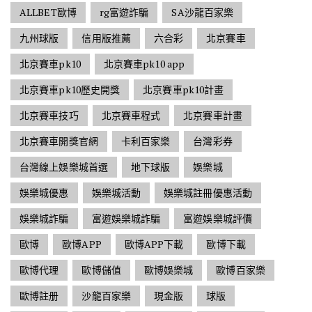
ALLBET歐博
rg富遊詐騙
SA沙龍百家樂
九州球版
信用版推薦
六合彩
北京賽車
北京賽車pk10
北京賽車pk10 app
北京賽車pk10歷史開獎
北京賽車pk10計畫
北京賽車技巧
北京賽車程式
北京賽車計畫
北京賽車開獎官網
卡利百家樂
台灣彩券
台灣線上娛樂城首選
地下球版
娛樂城
娛樂城優惠
娛樂城活動
娛樂城註冊優惠活動
娛樂城詐騙
富遊娛樂城詐騙
富遊娛樂城評價
歐博
歐博APP
歐博APP下載
歐博下載
歐博代理
歐博儲值
歐博娛樂城
歐博百家樂
歐博註册
沙龍百家樂
現金版
球版