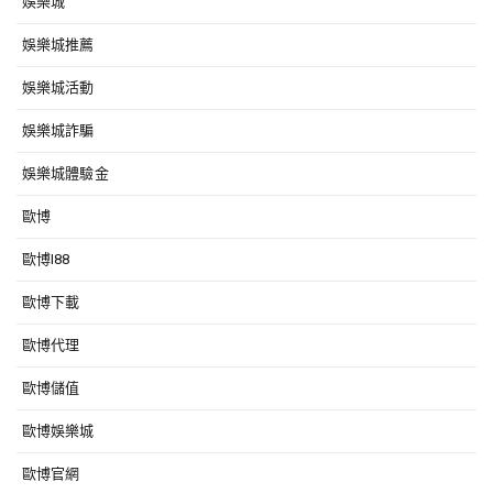
娛樂城
娛樂城推薦
娛樂城活動
娛樂城詐騙
娛樂城體驗金
歐博
歐博i88
歐博下載
歐博代理
歐博儲值
歐博娛樂城
歐博官網