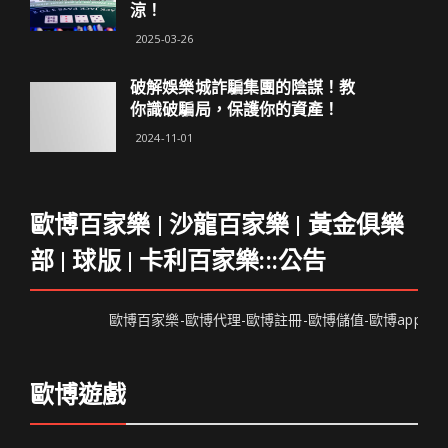
涼！
2025-03-26
破解娛樂城詐騙集團的陰謀！教
你識破騙局，保護你的資產！
2024-11-01
歐博百家樂 | 沙龍百家樂 | 黃金俱樂
部 | 球版 | 卡利百家樂:::公告
歐博百家樂-歐博代理-歐博註冊-歐博儲值-歐博app-歐博娛樂城
歐博遊戲