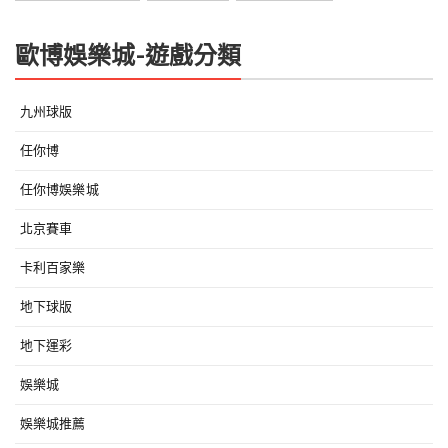
歐博娛樂城-遊戲分類
九州球版
任你博
任你博娛樂城
北京賽車
卡利百家樂
地下球版
地下運彩
娛樂城
娛樂城推薦