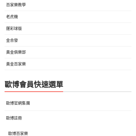
百家樂教學
老虎機
運彩球版
金合發
黃金俱樂部
黃金百家樂
歐博會員快速選單
歐博官網集團
歐博註冊
歐博百家樂