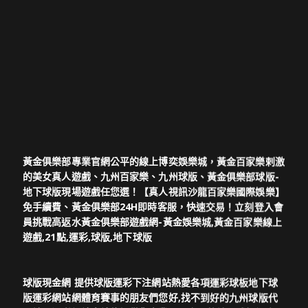
黃金俱樂部專業官網公平的線上博奕娛樂城，黃金百家樂剌激
的美女真人遊戲、九州百家樂、九州球版、黃金俱樂部球版-
地下球版現場遊戲任您選！【真人視訊沙龍百家樂國際娛樂】
免手續費、黃金俱樂部24H即時客服，快速交易！立刻登入會
員挑戰高返水黃金俱樂部遊戲網-黃金娛樂城,黃金百家樂線上
遊戲,21點,運彩,球版,地下球版
球版現金網 提供球版運彩下注網站熱愛各項運彩球板地下球
版運彩網站網體育賽事的朋友們您好,找不到好的九州球版代
理地下運彩網站本站能提供您專業，又充足的地下球板網資