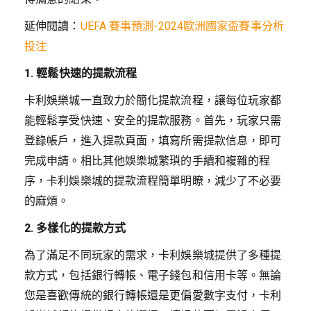
延伸閱讀：
UEFA 賽事預測-2024歐洲國家盃賽事分析
投注
1. 輕鬆快速的提款流程
卡利娛樂城一直致力於簡化提款流程，讓每位玩家都
能輕鬆享受快速、安全的提款服務。首先，玩家只需
登錄帳戶，進入提款頁面，填寫所需提款信息，即可
完成申請。相比其他娛樂城繁瑣的手續和複雜的程
序，卡利娛樂城的提款流程簡單明瞭，減少了不必要
的麻煩。
2. 多樣化的提款方式
為了滿足不同玩家的需求，卡利娛樂城提供了多種提
款方式，包括銀行轉帳、電子錢包和信用卡等。無論
您是喜歡傳統的銀行轉帳還是更偏愛數字支付，卡利