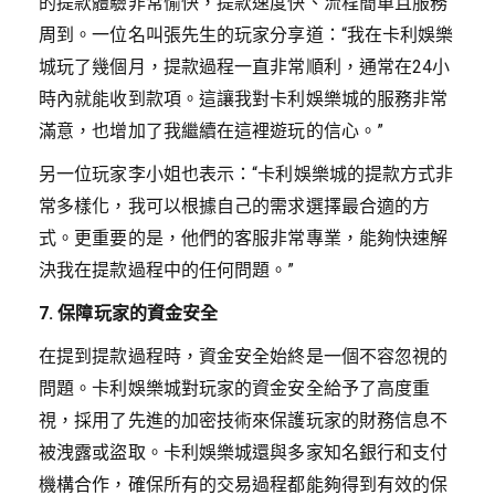
的提款體驗非常愉快，提款速度快、流程簡單且服務
周到。一位名叫張先生的玩家分享道：“我在卡利娛樂
城玩了幾個月，提款過程一直非常順利，通常在24小
時內就能收到款項。這讓我對卡利娛樂城的服務非常
滿意，也增加了我繼續在這裡遊玩的信心。”
另一位玩家李小姐也表示：“卡利娛樂城的提款方式非
常多樣化，我可以根據自己的需求選擇最合適的方
式。更重要的是，他們的客服非常專業，能夠快速解
決我在提款過程中的任何問題。”
7. 保障玩家的資金安全
在提到提款過程時，資金安全始終是一個不容忽視的
問題。卡利娛樂城對玩家的資金安全給予了高度重
視，採用了先進的加密技術來保護玩家的財務信息不
被洩露或盜取。卡利娛樂城還與多家知名銀行和支付
機構合作，確保所有的交易過程都能夠得到有效的保