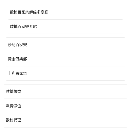
歐博百家樂超級多臺廳
歐博百家樂介紹
沙龍百家樂
黃金俱樂部
卡利百家樂
歐博帳號
歐博儲值
歐博代理