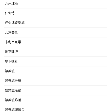
九州球版
任你博
任你博娛樂城
北京賽車
卡利百家樂
地下球版
地下運彩
娛樂城
娛樂城推薦
娛樂城活動
娛樂城詐騙
娛樂城體驗金