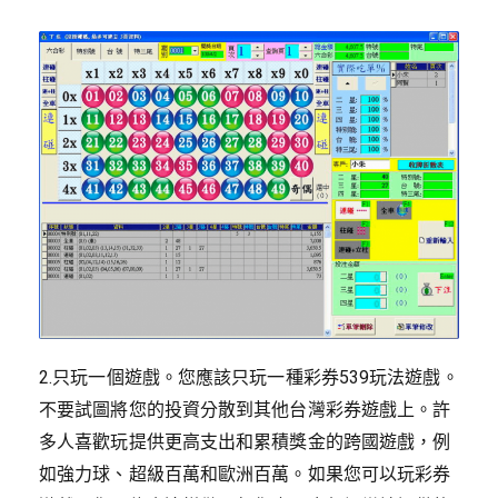
2.只玩一個遊戲。您應該只玩一種彩券539玩法遊戲。
不要試圖將您的投資分散到其他台灣彩券遊戲上。許
多人喜歡玩提供更高支出和累積獎金的跨國遊戲，例
如強力球、超級百萬和歐洲百萬。如果您可以玩彩券