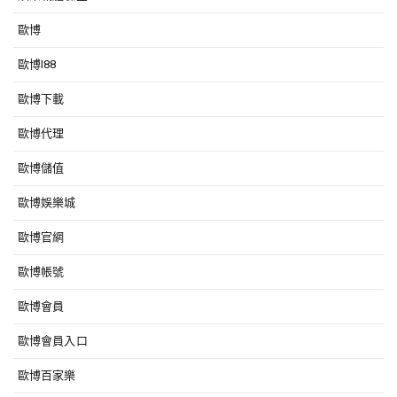
歐博
歐博i88
歐博下載
歐博代理
歐博儲值
歐博娛樂城
歐博官網
歐博帳號
歐博會員
歐博會員入口
歐博百家樂