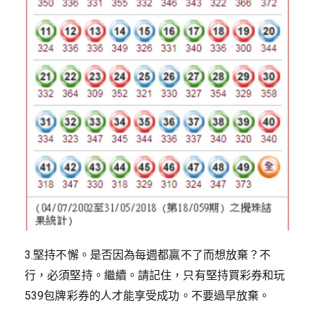
3.堅持不懈。是否因為每週都贏不了而想放棄？不
行，必須堅持。繼續。請記住，只有堅持買彩券和玩
539包牌彩券的人才能享受成功。不要過早放棄。