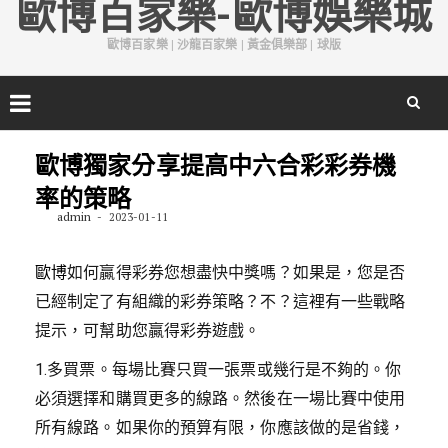
歐博百家樂-歐博娛樂城
content
歐博百家樂 | 沙龍百家樂 | 黃金俱樂部 | 球版
Skip
歐博獨家分享提高中六合彩彩券機
to
content
率的策略
admin
2023-01-11
歐博
如何贏得彩券您想盡快中獎嗎？如果是，您是否
已經制定了有組織的彩券策略？不？這裡有一些戰略
提示，可幫助您贏得彩券遊戲。
1.多買票。每場比賽只買一張票或幾行是不夠的。你
必須選擇和購買更多的線路。然後在一場比賽中使用
所有線路。如果你的預算有限，你應該做的是省錢，