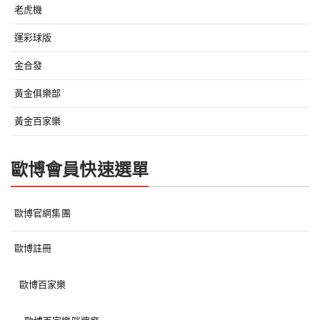
老虎機
運彩球版
金合發
黃金俱樂部
黃金百家樂
歐博會員快速選單
歐博官網集團
歐博註冊
歐博百家樂