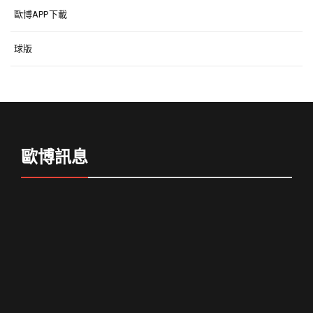
歐博APP下載
球版
歐博訊息