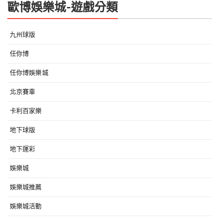
歐博娛樂城-遊戲分類
九州球版
任你博
任你博娛樂城
北京賽車
卡利百家樂
地下球版
地下運彩
娛樂城
娛樂城推薦
娛樂城活動