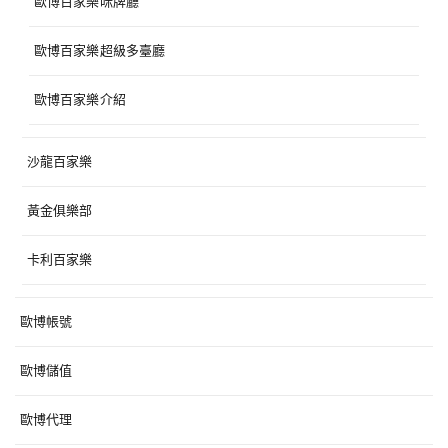
歐博百家樂咪牌廳
歐博百家樂超級多臺廳
歐博百家樂介紹
沙龍百家樂
黃金俱樂部
卡利百家樂
歐博帳號
歐博儲值
歐博代理