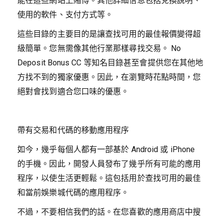
能在這些網站上賭博。其他詳細信息包括兌換說明、
使用的軟件、支付方式等。
這些目錄的主要目的是讓查找可用的最佳報價變得超
級簡單。您無需像其他行業那樣尋找交易。 No
Deposit Bonus CC 等知名目錄甚至會提供您在其他地
方找不到的獨家優惠。因此，在瀏覽時花點時間，您
絕對會找到適合您口味的優惠。
帶有交易和代碼的移動應用程序
如今，幾乎每個人都有一部基於 Android 或 iPhone
的手機。因此，開發人員發布了幾乎所有可能的應用
程序，以使生活更輕鬆。這包括用於查找可用的最佳
和當前娛樂城代碼的應用程序。
不過，不要相信我們的話。在您喜歡的應用商店中搜