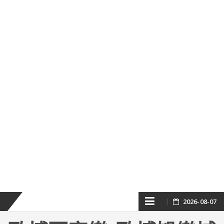
Skip
2026-08-07
to