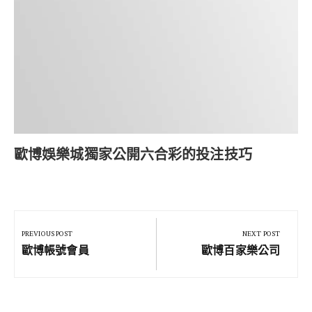
歐博娛樂城獨家公開六合彩的投注技巧
文
章
PREVIOUS POST
NEXT POST
Previous
Next
導
歐博帳號會員
歐博百家樂公司
Post:
Post:
覽