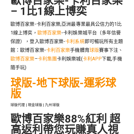
歐博百家樂-卡利百家樂
– 1比1線上博奕
歐博百家樂-卡利百家樂,亞洲最專業最具公信力的1比
1線上博奕，
歐博百家樂
-卡利娛樂城平台（多年信譽
保證），登入歐博百家樂-
卡利系統
即可暢玩所有主題
館：歐博百家樂-
卡利百家樂
手機體育
球版
賽事下注、
歐博百家樂
–
卡利集團
卡利娛樂城(
卡利APP
下載,手機
隨手玩)
球版-地下球版-運彩球
版
球版代理 | 現金球版 | 九州球版
歐博百家樂
88%紅利 超
高返利帶您玩賺真人視