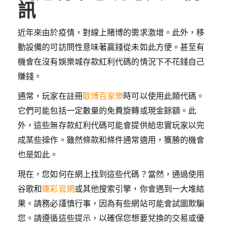
訊
近年來由於疫情，對線上賭博的需求激增。此外，移
動設備的可訪問性意味著贏錢從未如此方便。甚至有
機會在沒有娛樂城存款紅利代碼的情況下不花錢自己
賺錢。
通常，玩家在註冊
歐博百家樂
時可以使用此類代碼。
它們可能包括一定數量的免費旋轉或現金餘額。此
外，這些無存款紅利代碼可能會提供給忠實玩家以完
成某些操作。雖然條款和條件通常適用，獲勝的機會
也是如此。
現在，您如何在網上找到這些代碼？當然，通過使用
谷歌和
運彩官網
或
其他搜索引擎，你會遇到一大堆結
果。請務必謹慎行事，因為有些網站可能會試圖欺騙
您。請遵循這些提示，以確保您想要兌換的交易或優