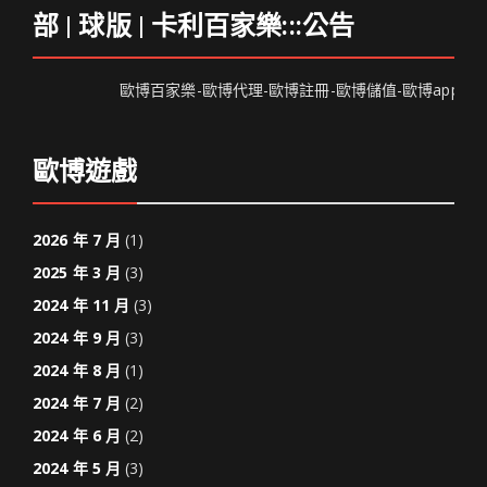
部 | 球版 | 卡利百家樂:::公告
歐博百家樂-歐博代理-歐博註冊-歐博儲值-歐博app-歐博娛樂
歐博遊戲
2026 年 7 月
(1)
2025 年 3 月
(3)
2024 年 11 月
(3)
2024 年 9 月
(3)
2024 年 8 月
(1)
2024 年 7 月
(2)
2024 年 6 月
(2)
2024 年 5 月
(3)