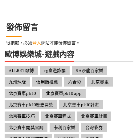
發佈留言
很抱歉，必須
登入
網站才能發佈留言。
歐博娛樂城-遊戲內容
ALLBET歐博
rg富遊詐騙
SA沙龍百家樂
九州球版
信用版推薦
六合彩
北京賽車
北京賽車pk10
北京賽車pk10 app
北京賽車pk10歷史開獎
北京賽車pk10計畫
北京賽車技巧
北京賽車程式
北京賽車計畫
北京賽車開獎官網
卡利百家樂
台灣彩券