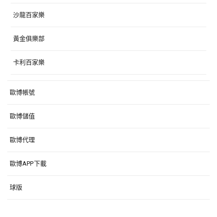
沙龍百家樂
黃金俱樂部
卡利百家樂
歐博帳號
歐博儲值
歐博代理
歐博APP下載
球版