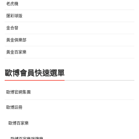
老虎機
運彩球版
金合發
黃金俱樂部
黃金百家樂
歐博會員快速選單
歐博官網集團
歐博註冊
歐博百家樂
歐博百家樂咪牌廳