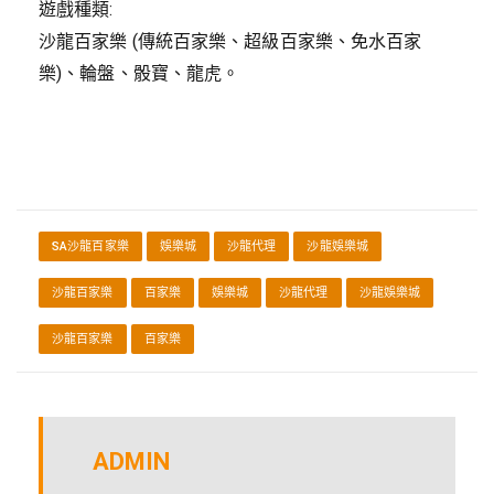
遊戲種類:
沙龍百家樂 (傳統百家樂、超級百家樂、免水百家
樂)、輪盤、骰寶、龍虎。
SA沙龍百家樂
娛樂城
沙龍代理
沙龍娛樂城
沙龍百家樂
百家樂
娛樂城
沙龍代理
沙龍娛樂城
沙龍百家樂
百家樂
ADMIN