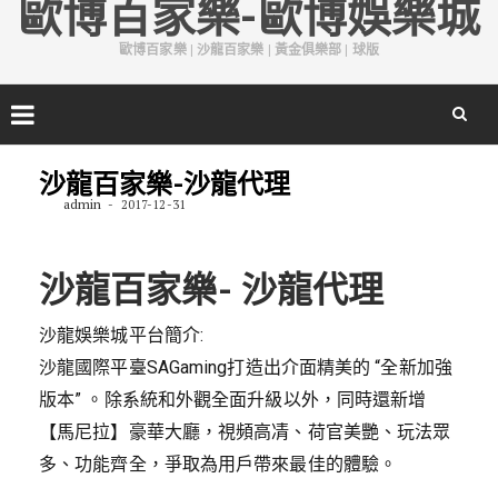
歐博百家樂-歐博娛樂城
content
歐博百家樂 | 沙龍百家樂 | 黃金俱樂部 | 球版
Skip
沙龍百家樂-沙龍代理
to
content
admin
2017-12-31
沙龍百家樂- 沙龍代理
沙龍娛樂城平台簡介:
沙龍國際平臺SAGaming打造出介面精美的 “全新加強
版本” 。除系統和外觀全面升級以外，同時還新增
【馬尼拉】豪華大廳，視頻高凊、荷官美艷、玩法眾
多、功能齊全，爭取為用戶帶來最佳的體驗。