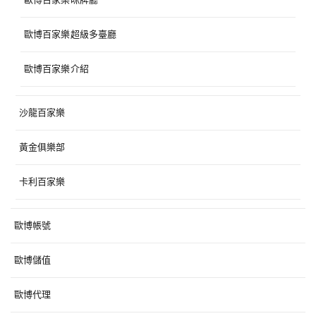
歐博百家樂超級多臺廳
歐博百家樂介紹
沙龍百家樂
黃金俱樂部
卡利百家樂
歐博帳號
歐博儲值
歐博代理