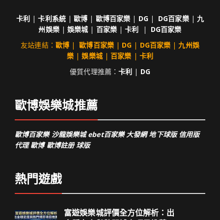
點數，出入帳快速交易
卡利
|
卡利系統
|
歐博
|
歐博百家樂
|
DG
|
DG百家樂
|
九
州娛樂
|
娛樂城
|
百家樂
|
卡利
|
DG百家樂
沙龍國際王牌會娛樂平臺獲CEZA國際認證，首創30分鐘逾時
友站連結：
歐博
|
歐博百家樂
|
DG
|
DG百家樂
|
九州娛
賠付，真人娛樂城自選多檯！並提供沙龍百家樂、沙龍娛樂城
樂
|
娛樂城
|
百家樂
|
卡利
21點、德州撲克、龍虎、輪盤、骰寶、番攤以及最好玩TST
優質代理推薦：
卡利
|
DG
認證機檯的沙龍電子老虎機遊戲，為玩家們創造一個公平和高
品質的娛樂城體驗，盡在沙龍國際王牌會！（沙龍百家樂多年
信譽保證），登入即可暢玩所有沙龍百家樂主題館：手機體育
歐博娛樂城推薦
賽事下注、沙龍娛樂城(沙龍百家樂APP,手機隨手玩)、沙龍娛
樂館、沙龍線上館、賓果賓果樂園、沙龍百家樂電子遊戲一
館、沙龍百家樂電子遊戲二館，一年365天全時段線上客服儲
歐博百家樂
沙龍娛樂城
ebet百家樂
大發網
地下球版
信用版
值託
代理
歐博
歐博註册
球版
熱門遊戲
富遊娛樂城評價全方位解析：出