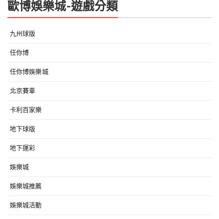
歐博娛樂城-遊戲分類
九州球版
任你博
任你博娛樂城
北京賽車
卡利百家樂
地下球版
地下運彩
娛樂城
娛樂城推薦
娛樂城活動