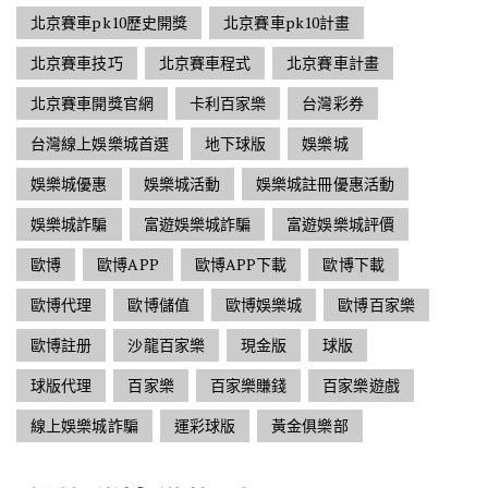
北京賽車pk10歷史開獎
北京賽車pk10計畫
北京賽車技巧
北京賽車程式
北京賽車計畫
北京賽車開獎官網
卡利百家樂
台灣彩券
台灣線上娛樂城首選
地下球版
娛樂城
娛樂城優惠
娛樂城活動
娛樂城註冊優惠活動
娛樂城詐騙
富遊娛樂城詐騙
富遊娛樂城評價
歐博
歐博APP
歐博APP下載
歐博下載
歐博代理
歐博儲值
歐博娛樂城
歐博百家樂
歐博註册
沙龍百家樂
現金版
球版
球版代理
百家樂
百家樂賺錢
百家樂遊戲
線上娛樂城詐騙
運彩球版
黃金俱樂部